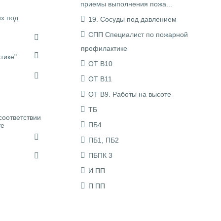
приемы выполнения пожа...
х под
19. Сосуды под давлением
СПП Специалист по пожарной
профилактике
тике"
ОТ В10
ОТ В11
ОТ В9. Работы на высоте
ТБ
соответствии
ПБ4
те
ПБ1, ПБ2
ПБПК 3
И ПП
П ПП