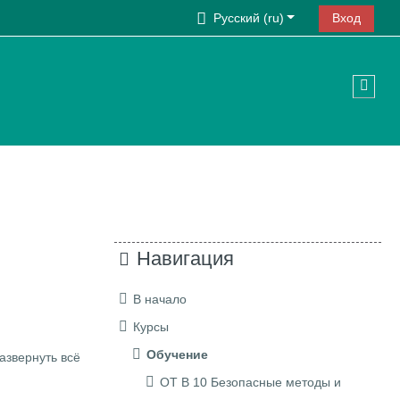
Русский ‎(ru)‎
Вход
Изме
Навигация
В начало
Курсы
Обучение
азвернуть всё
ОТ В 10 Безопасные методы и